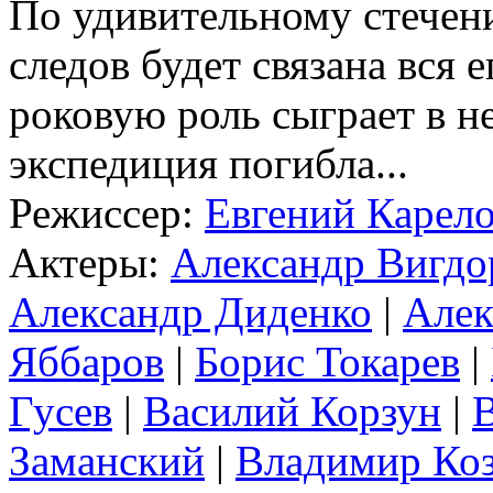
По удивительному стечени
следов будет связана вся 
роковую роль сыграет в не
экспедиция погибла...
Режиссер:
Евгений Карел
Актеры:
Александр Вигдо
Александр Диденко
|
Алек
Яббаров
|
Борис Токарев
|
Гусев
|
Василий Корзун
|
В
Заманский
|
Владимир Коз