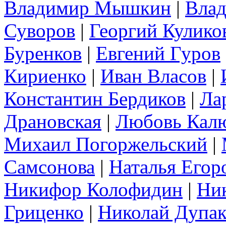
Владимир Мышкин
|
Вла
Суворов
|
Георгий Кулико
Буренков
|
Евгений Гуров
Кириенко
|
Иван Власов
|
Константин Бердиков
|
Ла
Драновская
|
Любовь Кал
Михаил Погоржельский
|
Самсонова
|
Наталья Егор
Никифор Колофидин
|
Ник
Гриценко
|
Николай Дупа