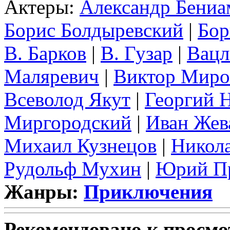
Актеры:
Александр Бениа
Борис Болдыревский
|
Бор
В. Барков
|
В. Гузар
|
Вацл
Маляревич
|
Виктор Мир
Всеволод Якут
|
Георгий 
Миргородский
|
Иван Жев
Михаил Кузнецов
|
Никол
Рудольф Мухин
|
Юрий П
Жанры:
Приключения
Рекомендовано к просмо