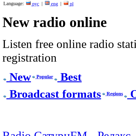
Language:
|
|
рус
eng
pl
New radio online
Listen free online radio stat
registration
New
Best
Popular
Broadcast formats
O
Regions
Radio СатурнFM - Релакс