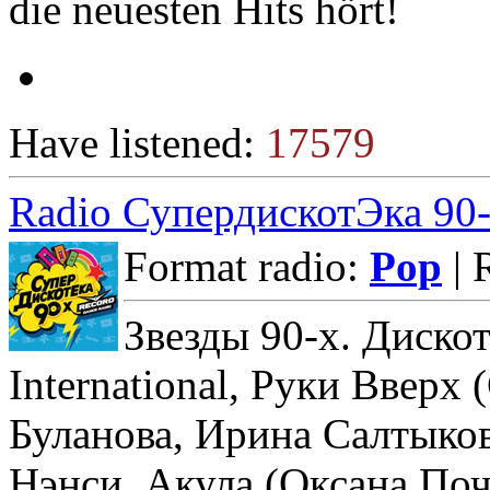
die neuesten Hits hört!
Have listened:
17579
Radio СупердискотЭка 90
Format radio:
Pop
| 
Звезды 90-х. Диско
International, Руки Вверх
Буланова, Ирина Салтыков
Нэнси, Акула (Оксана Поч