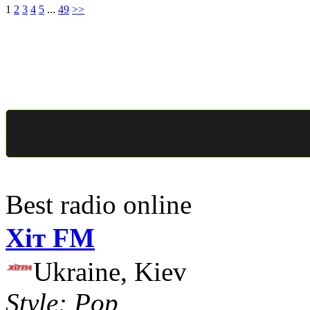
1
2
3
4
5
...
49
>>
Best radio online
Хіт FM
Ukraine, Kiev
Style: Pop