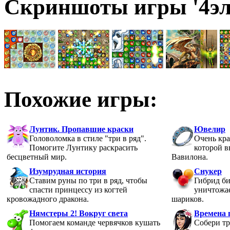
Скриншоты игры '4эл
Похожие игры:
Лунтик. Пропавшие краски
Ювелир
Головоломка в стиле "три в ряд".
Очень кра
Помогите Лунтику раскрасить
которой 
бесцветный мир.
Вавилона.
Изумрудная история
Снукер
Ставим руны по три в ряд, чтобы
Гибрид би
спасти принцессу из когтей
уничтожа
кровожадного дракона.
шариков.
Нямстеры 2! Вокруг света
Времена 
Помогаем команде червячков кушать
Собери т