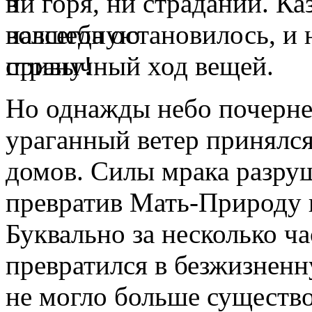
ни горя, ни страданий. Ка
навсегда остановилось, и
привычный ход вещей.
Но однажды небо почернел
ураганный ветер принялс
домов. Силы мрака разруш
превратив
Мать-Природу
Буквально за несколько ч
превратился в безжизнен
не могло больше существо