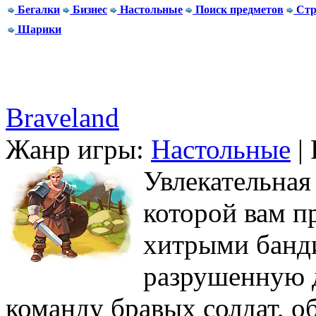
Бегалки
Бизнес
Настольные
Поиск предметов
Стр
Шарики
Braveland
Жанр игры:
Настольные
| 
Увлекательная 
которой вам п
хитрыми банди
разрушенную д
команду бравых солдат, о