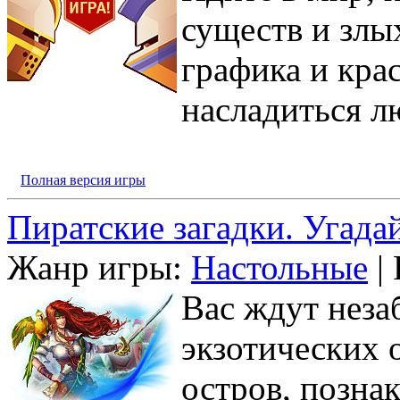
существ и злы
графика и кра
насладиться л
Полная версия игры
Пиратские загадки. Угада
Жанр игры:
Настольные
| 
Вас ждут нез
экзотических 
остров, позна