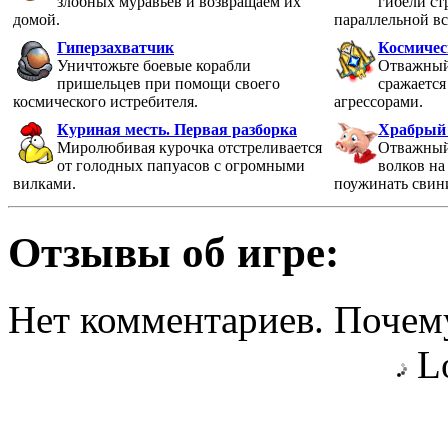
злобных муравьев и возвращаем их
гибели ст
домой.
параллельной в
Гиперзахватчик
Космичес
Уничтожьте боевые корабли
Отважный
пришельцев при помощи своего
сражаетс
космического истребителя.
агрессорами.
Куриная месть. Первая разборка
Храбрый 
Миролюбивая курочка отстреливается
Отважный
от голодных папуасов с огромными
волков н
вилками.
поужинать свин
Отзывы об игре:
Нет комментариев. Почему
Lo