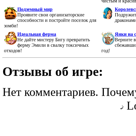
чистым и краси
Подземный мир
Королевс
Проявите свои организаторские
Подружит
способности и постройте поселок для
драконами
зомби!
Идеальная ферма
Янки на 
Не дайте мистеру Бигу превратить
Верните 
ферму Эмили в свалку токсичных
сбежавши
отходов!
год!
Отзывы об игре:
Нет комментариев. Почему
Lo