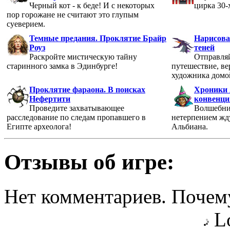
Черный кот - к беде! И с некоторых
цирка 30-
пор горожане не считают это глупым
суеверием.
Темные предания. Проклятие Брайр
Нарисова
Роуз
теней
Раскройте мистическую тайну
Отправляй
старинного замка в Эдинбурге!
путешествие, ве
художника домо
Проклятие фараона. В поисках
Хроники 
Нефертити
конвенци
Проведите захватывающее
Волшебни
расследование по следам пропавшего в
нетерпением жду
Египте археолога!
Альбиана.
Отзывы об игре:
Нет комментариев. Почему
Lo