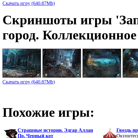
Скачать игру (640.87Mb)
Скриншоты игры 'За
город. Коллекционное 
Скачать игру (640.87Mb)
Похожие игры:
Страшные истории. Эдгар Аллан
Гвоздь п
По. Черный кот
Окунитесь