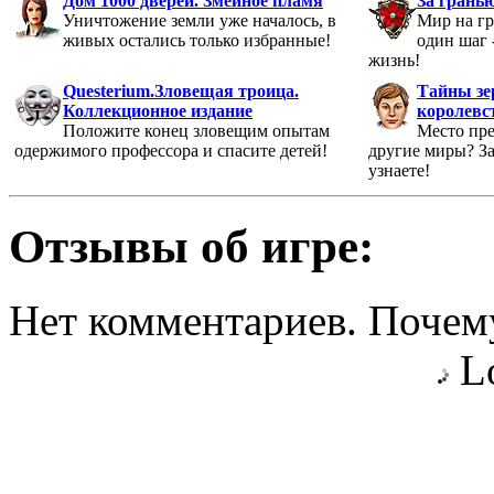
Дом 1000 дверей. Змеиное пламя
За грань
Уничтожение земли уже началось, в
Мир на гр
живых остались только избранные!
один шаг 
жизнь!
Questerium.Зловещая троица.
Тайны зе
Коллекционное издание
королевс
Положите конец зловещим опытам
Место пре
одержимого профессора и спасите детей!
другие миры? За
узнаете!
Отзывы об игре:
Нет комментариев. Почему
Lo