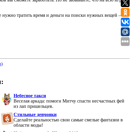
 не нужно тратить время и деньги на поиски нужных вещей —
b)
:
Небесное такси
Веселая аркада: помоги Митчу спасти несчастных фей
из лап пришельцев.
Стильные девчонки
Сделайте реальностью свои самые смелые фантазии в
области моды!