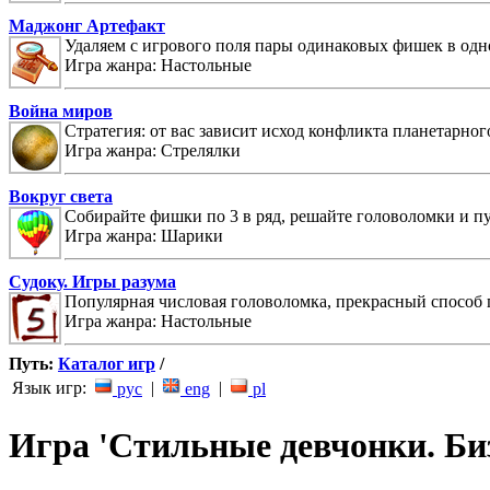
Маджонг Артефакт
Удаляем с игрового поля пары одинаковых фишек в одн
Игра жанра: Настольные
Война миров
Стратегия: от вас зависит исход конфликта планетарног
Игра жанра: Стрелялки
Вокруг света
Собирайте фишки по 3 в ряд, решайте головоломки и п
Игра жанра: Шарики
Судоку. Игры разума
Популярная числовая головоломка, прекрасный способ 
Игра жанра: Настольные
Путь:
Каталог игр
/
Язык игр:
|
|
рус
eng
pl
Игра 'Стильные девчонки. Би