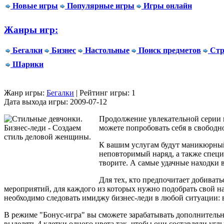
Новые игры
Популярные игры
Игры онлайн
Жанры игр:
Бегалки
Бизнес
Настольные
Поиск предметов
Стр
Шарики
Жанр игры:
Бегалки
| Рейтинг игры: 1
Дата выхода игры: 2009-07-12
Продолжение увлекательной серии и
можете попробовать себя в свободн
К вашим услугам будут маникюрный 
неповторимый наряд, а также специ
творите. А самые удачные находки 
Для тех, кто предпочитает добивать
мероприятий, для каждого из которых нужно подобрать свой на
необходимо следовать имиджу
бизнес-леди
в любой ситуации: в
В режиме "
Бонус-игра
" вы сможете зарабатывать дополнительн
выделять 4 клетки одного цвета так, чтобы они составляли угл