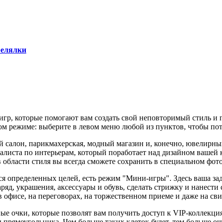
елялки
гр, которые помогают вам создать свой неповторимый стиль и по
ом режиме: выберите в левом меню любой из пунктов, чтобы пот
салон, парикмахерская, модный магазин и, конечно, ювелирный 
алиста по интерьерам, который поработает над дизайном вашей
в области стиля вы всегда сможете сохранить в специальном фот
ся определенных целей, есть режим "
Мини-игры
". Здесь ваша з
ряд, украшения, аксессуары и обувь, сделать стрижку и нанести 
 офисе, на переговорах, на торжественном приеме и даже на св
ые очки, которые позволят вам получить доступ к
VIP-коллекци
ы прямоугольника. Чем больше таких клеток будет, тем больше оч