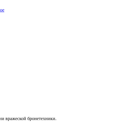
ое
ии вражеской бронетехники.