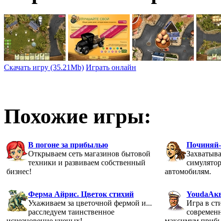
Скачать игру (35.21Mb)
Играть онлайн
Похожие игры:
В погоне за прибылью
Починяй-
Открываем сеть магазинов бытовой
Захватыв
техники и развиваем собственный
симулято
бизнес!
автомобилям.
Ферма Айрис. Цветок стихий
YoudaАк
Ухаживаем за цветочной фермой и...
Игра в ст
расследуем таинственное
современн
исчезновение ученых!
максимум приб