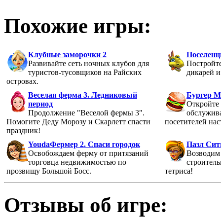
Похожие игры:
Клубные заморочки 2
Поселен
Развивайте сеть ночных клубов для
Постройт
туристов-тусовщиков на Райских
дикарей и
островах.
Веселая ферма 3. Ледниковый
Бургер М
период
Откройте 
Продолжение "Веселой фермы 3".
обслужив
Помогите Деду Морозу и Скарлетт спасти
посетителей на
праздник!
YoudaФермер 2. Спаси городок
Пазл Сит
Освобождаем ферму от притязаний
Возводим 
торговца недвижимостью по
строител
прозвищу Большой Босс.
тетриса!
Отзывы об игре: