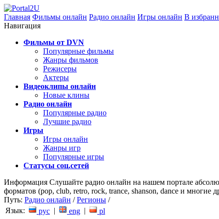
Главная
Фильмы онлайн
Радио онлайн
Игры онлайн
В избранн
Навигация
Фильмы от DVN
Популярные фильмы
Жанры фильмов
Режисеры
Актеры
Видеоклипы онлайн
Новые клины
Радио онлайн
Популярные радио
Лучшие радио
Игры
Игры онлайн
Жанры игр
Популярные игры
Статусы соц.сетей
Информация
Слушайте радио онлайн на нашем портале абсолю
форматов (pop, club, retro, rock, trance, shanson, dance и мног
Путь:
Радио онлайн
/
Регионы
/
Язык:
|
|
рус
eng
pl