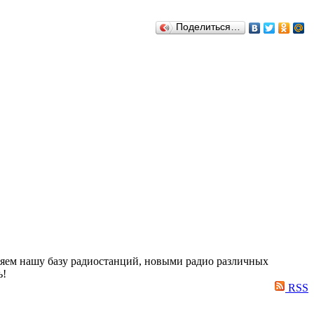
Поделиться…
яем нашу базу радиостанций, новыми радио различных
ь!
RSS