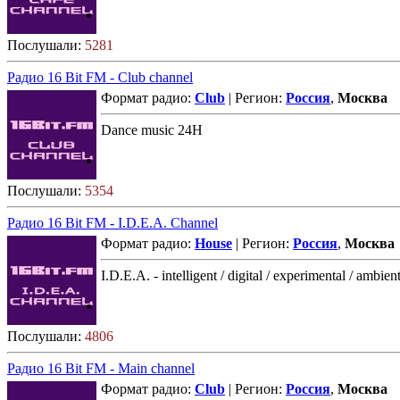
Послушали:
5281
Радио 16 Bit FM - Club channel
Формат радио:
Club
| Регион:
Россия
,
Москва
Dance music 24H
Послушали:
5354
Радио 16 Bit FM - I.D.E.A. Channel
Формат радио:
House
| Регион:
Россия
,
Москва
I.D.E.A. - intelligent / digital / experimental / ambien
Послушали:
4806
Радио 16 Bit FM - Main channel
Формат радио:
Club
| Регион:
Россия
,
Москва