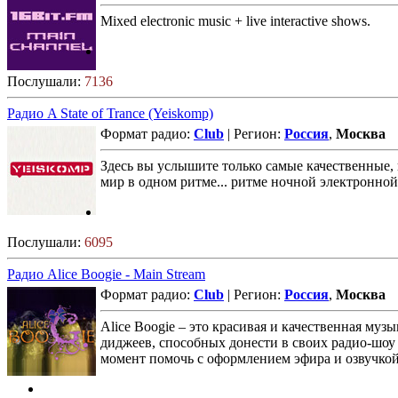
Mixed electronic music + live interactive shows.
Послушали:
7136
Радио A State of Trance (Yeiskomp)
Формат радио:
Club
| Регион:
Россия
,
Москва
Здесь вы услышите только самые качественные, кр
мир в одном ритме... ритме ночной электронно
Послушали:
6095
Радио Alice Boogie - Main Stream
Формат радио:
Club
| Регион:
Россия
,
Москва
Alice Boogie – это красивая и качественная му
диджеев, способных донести в своих радио-шоу 
момент помочь с оформлением эфира и озвучкой