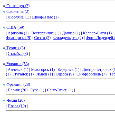
Сингапур (2)
Словения (2)
|
Любляна (1)
|
Шкофья вас (1)
|
США (59)
|
Аризона (1)
|
Вестервилле (1)
|
Даллас (1)
|
Калвер-Сити (1)
|
Франциско (9)
|
Сиэтл (2)
|
Филадельфия (2)
|
Форт-Лодердейл
Турция (3)
|
Стамбул (3)
|
Украина (53)
|
Алчевск (1)
|
Белогорск (1)
|
Бердянск (1)
|
Днепропетровск (
(1)
|
Луганск (1)
|
Львов (1)
|
Одесса (9)
|
Симферополь (7)
|
Тер
Франция (28)
|
Париж (20)
|
Рубе (1)
|
Сент-Этьен (1)
|
Чехия (20)
|
Прага (19)
|