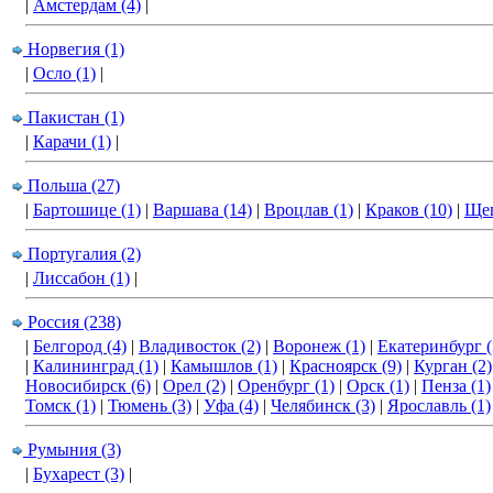
|
Амстердам (4)
|
Норвегия (1)
|
Осло (1)
|
Пакистан (1)
|
Карачи (1)
|
Польша (27)
|
Бартошице (1)
|
Варшава (14)
|
Вроцлав (1)
|
Краков (10)
|
Щец
Португалия (2)
|
Лиссабон (1)
|
Россия (238)
|
Белгород (4)
|
Владивосток (2)
|
Воронеж (1)
|
Екатеринбург (
|
Калининград (1)
|
Камышлов (1)
|
Красноярск (9)
|
Курган (2)
Новосибирск (6)
|
Орел (2)
|
Оренбург (1)
|
Орск (1)
|
Пенза (1)
Томск (1)
|
Тюмень (3)
|
Уфа (4)
|
Челябинск (3)
|
Ярославль (1)
Румыния (3)
|
Бухарест (3)
|