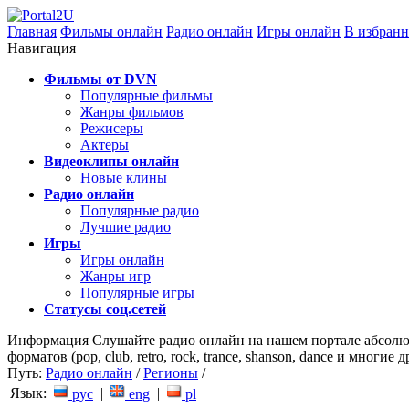
Главная
Фильмы онлайн
Радио онлайн
Игры онлайн
В избранн
Навигация
Фильмы от DVN
Популярные фильмы
Жанры фильмов
Режисеры
Актеры
Видеоклипы онлайн
Новые клины
Радио онлайн
Популярные радио
Лучшие радио
Игры
Игры онлайн
Жанры игр
Популярные игры
Статусы соц.сетей
Информация
Слушайте радио онлайн на нашем портале абсолю
форматов (pop, club, retro, rock, trance, shanson, dance и мног
Путь:
Радио онлайн
/
Регионы
/
Язык:
|
|
рус
eng
pl