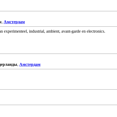
ы
,
Амстердам
n experimenteel, industrial, ambient, avant-garde en electronics.
дерланды
,
Амстердам