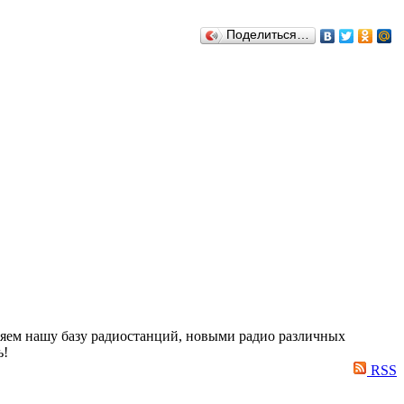
Поделиться…
яем нашу базу радиостанций, новыми радио различных
ь!
RSS