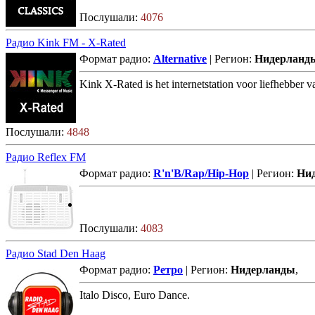
Послушали:
4076
Радио Kink FM - X-Rated
Формат радио:
Alternative
| Регион:
Нидерланд
Kink X-Rated is het internetstation voor liefhebber va
Послушали:
4848
Радио Reflex FM
Формат радио:
R'n'B/Rap/Hip-Hop
| Регион:
Ни
Послушали:
4083
Радио Stad Den Haag
Формат радио:
Ретро
| Регион:
Нидерланды
,
Italo Disco, Euro Dance.