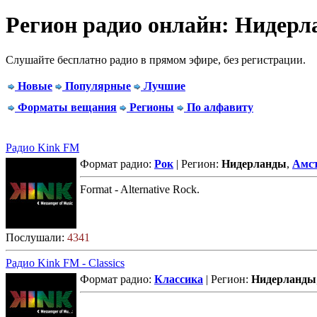
Регион радио онлайн: Нидер
Слушайте бесплатно радио в прямом эфире, без регистрации.
Новые
Популярные
Лучшие
Форматы вещания
Регионы
По алфавиту
Радио Kink FM
Формат радио:
Рок
| Регион:
Нидерланды
,
Амс
Format - Alternative Rock.
Послушали:
4341
Радио Kink FM - Classics
Формат радио:
Классика
| Регион:
Нидерланды