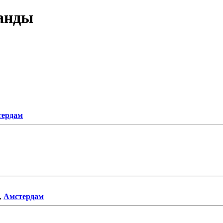
ланды
тердам
,
Амстердам