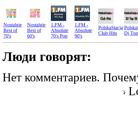
Nostalgie
Nostalgie
1.FM -
1.FM -
PolskaStacja
Polska
Best of
Best of
Absolute
Absolute
Club Hits
Dj Top
70's
60's
70's Pop
90's
Люди говорят:
Нет комментариев. Почему
Lo