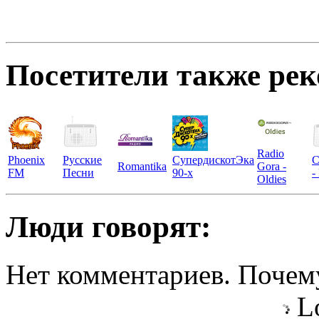
Посетители также ре
Radio
Phoenix
Русские
СупердискотЭка
С
Romantika
Gora -
FM
Песни
90-х
-
Oldies
Люди говорят:
Нет комментариев. Почему
Lo