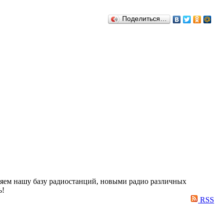
Поделиться…
яем нашу базу радиостанций, новыми радио различных
ь!
RSS