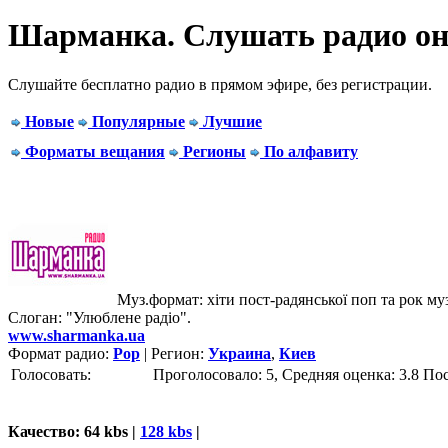
Шарманка. Cлушать радио о
Слушайте бесплатно радио в прямом эфире, без регистрации.
Новые
Популярные
Лучшие
Форматы вещания
Регионы
По алфавиту
Муз.формат: хіти пост-радянської поп та рок му
Слоган: "Улюблене радіо".
www.sharmanka.ua
Формат радио:
Pop
| Регион:
Украина
,
Киев
Голосовать:
Проголосовало: 5, Средняя оценка: 3.8
По
Качество: 64 kbs |
128 kbs
|