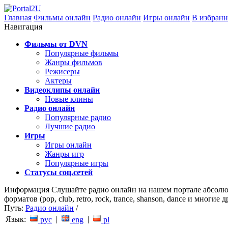
Главная
Фильмы онлайн
Радио онлайн
Игры онлайн
В избранн
Навигация
Фильмы от DVN
Популярные фильмы
Жанры фильмов
Режисеры
Актеры
Видеоклипы онлайн
Новые клины
Радио онлайн
Популярные радио
Лучшие радио
Игры
Игры онлайн
Жанры игр
Популярные игры
Статусы соц.сетей
Информация
Слушайте радио онлайн на нашем портале абсолю
форматов (pop, club, retro, rock, trance, shanson, dance и мног
Путь:
Радио онлайн
/
Язык:
|
|
рус
eng
pl