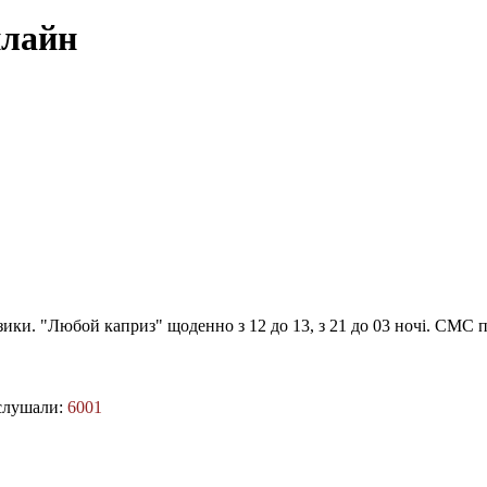
нлайн
зики. "Любой каприз" щоденно з 12 до 13, з 21 до 03 ночі. СМС п
слушали:
6001