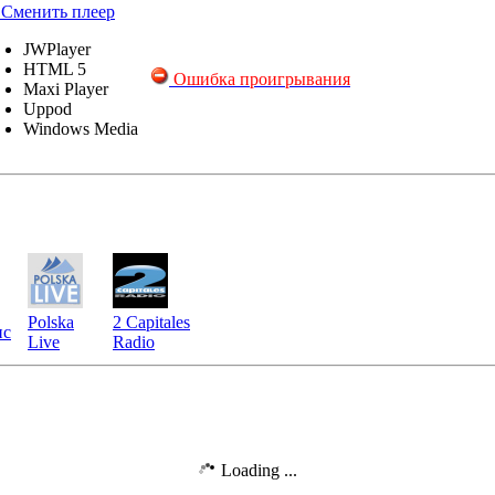
Сменить плеер
JWPlayer
HTML 5
Ошибка проигрывания
Maxi Player
Uppod
Windows Media
Polska
2 Capitales
нс
Live
Radio
Loading ...