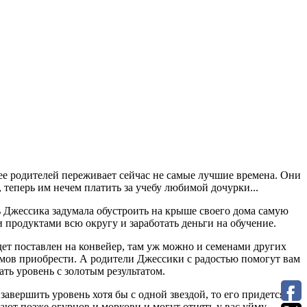
ее родителей переживает сейчас не самые лучшие времена. Они
 теперь им нечем платить за учебу любимой дочурки...
ь Джессика задумала обустроить на крыше своего дома самую
 продуктами всю округу и заработать деньги на обучение.
дет поставлен на конвейер, там уж можно и семенами других
емов приобрести. А родители Джессики с радостью помогут вам
ть уровень с золотым результатом.
авершить уровень хотя бы с одной звездой, то его придется
ают позже огурцов и моркови и могут отнять у вас уйму