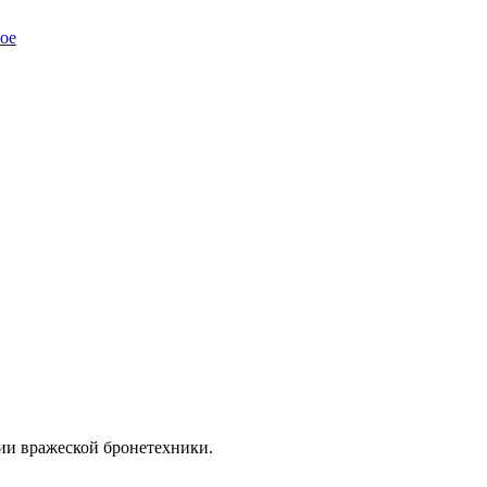
ое
ии вражеской бронетехники.