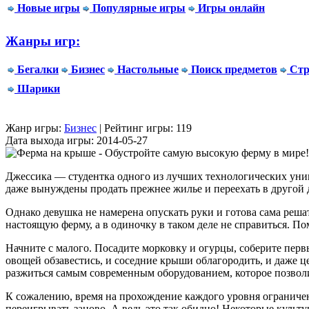
Новые игры
Популярные игры
Игры онлайн
Жанры игр:
Бегалки
Бизнес
Настольные
Поиск предметов
Стр
Шарики
Жанр игры:
Бизнес
| Рейтинг игры: 119
Дата выхода игры: 2014-05-27
Джессика — студентка одного из лучших технологических униве
даже вынуждены продать прежнее жилье и переехать в другой 
Однако девушка не намерена опускать руки и готова сама реша
настоящую ферму, а в одиночку в таком деле не справиться. П
Начните с малого. Посадите морковку и огурцы, соберите перв
овощей обзавестись, и соседние крыши облагородить, и даже 
разжиться самым современным оборудованием, которое позволи
К сожалению, время на прохождение каждого уровня ограничено,
переигрывать заново. А ведь это так обидно! Некоторые культ