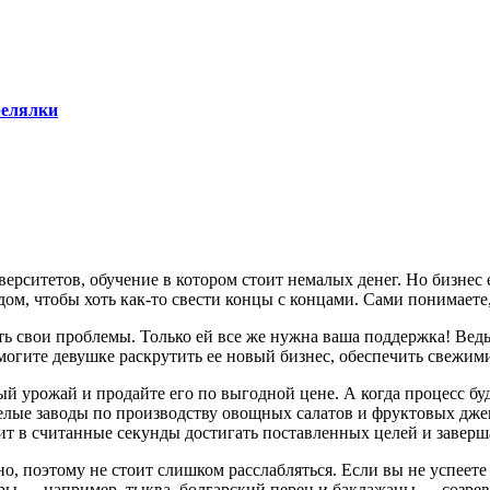
елялки
рситетов, обучение в котором стоит немалых денег. Но бизнес 
дом, чтобы хоть
как-то
свести концы с концами. Сами понимаете,
ть свои проблемы. Только ей все же нужна ваша поддержка! Вед
омогите девушке раскрутить ее новый бизнес, обеспечить свежими
ый урожай и продайте его по выгодной цене. А когда процесс бу
целые заводы по производству овощных салатов и фруктовых дж
т в считанные секунды достигать поставленных целей и заверша
 поэтому не стоит слишком расслабляться. Если вы не успеете з
уры — например, тыква, болгарский перец и баклажаны — созрев