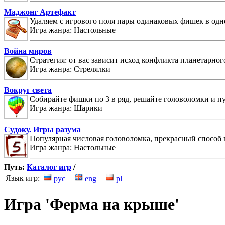
Маджонг Артефакт
Удаляем с игрового поля пары одинаковых фишек в одн
Игра жанра: Настольные
Война миров
Стратегия: от вас зависит исход конфликта планетарног
Игра жанра: Стрелялки
Вокруг света
Собирайте фишки по 3 в ряд, решайте головоломки и п
Игра жанра: Шарики
Судоку. Игры разума
Популярная числовая головоломка, прекрасный способ 
Игра жанра: Настольные
Путь:
Каталог игр
/
Язык игр:
|
|
рус
eng
pl
Игра 'Ферма на крыше'