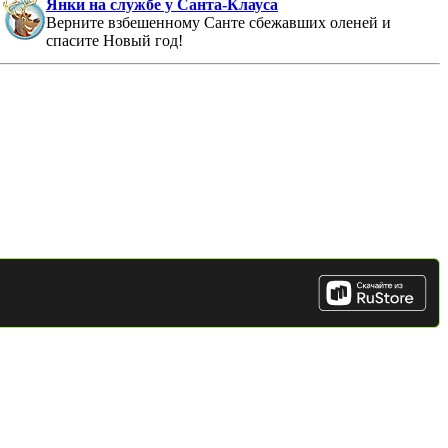
Янки на службе у Санта-Клауса
Верните взбешенному Санте сбежавших оленей и
спасите Новый год!