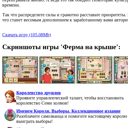
времени.
Так что распределите силы и грамотно расставьте приоритеты. 
что станет весомым дополнением к заработанному вами автори
Скачать игру (105.08Mb)
Скриншоты игры 'Ферма на крыше':
Королевство друидов
Проявите управленческий талант, чтобы восстановить
королевство Семи холмов!
Именем Короля. Выборы. Коллекционное издание
Разоблачите самозванца и помогите настоящему королю
выиграть выборы!