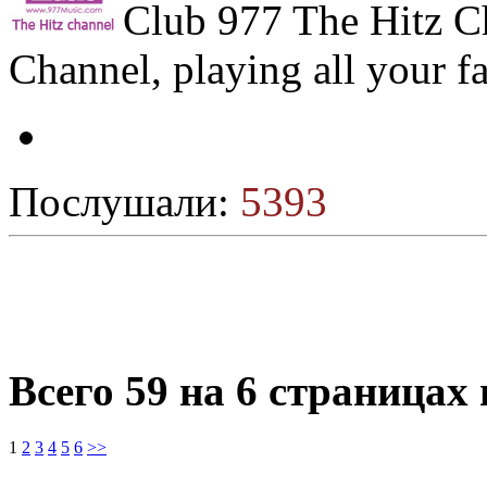
Club 977 The Hitz C
Channel, playing all your f
Послушали:
5393
Всего 59 на 6 страницах
1
2
3
4
5
6
>>