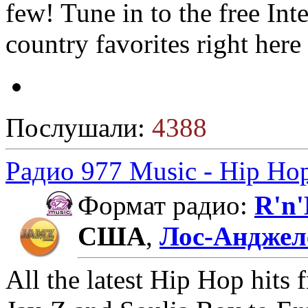
few! Tune in to the free Int
country favorites right her
Послушали:
4388
Радио 977 Music - Hip H
Формат радио:
R'n
США
,
Лос-Анджел
All the latest Hip Hop hits 