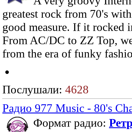
A very groovy Interne
greatest rock from 70's with
good measure. If it rocked in
From AC/DC to ZZ Top, we p
from the era of funky fashi
Послушали:
4628
Радио 977 Music - 80's Ch
Формат радио:
Рет