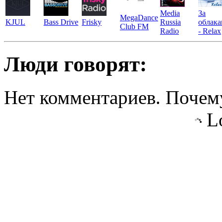
Media
За
MegaDance
KJUL
Bass Drive
Frisky
Russia
облак
Club FM
Radio
- Relax
Люди говорят:
Нет комментариев. Почему
Lo