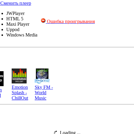
Сменить плеер
JWPlayer
HTML 5
Ошибка проигрывания
Maxi Player
Uppod
Windows Media
Emotion
Sky FM -
n
Splash -
World
d
ChillOut
Music
Loading ...