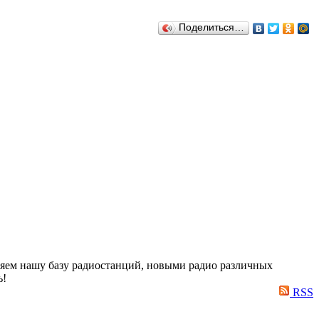
Поделиться…
яем нашу базу радиостанций, новыми радио различных
ь!
RSS