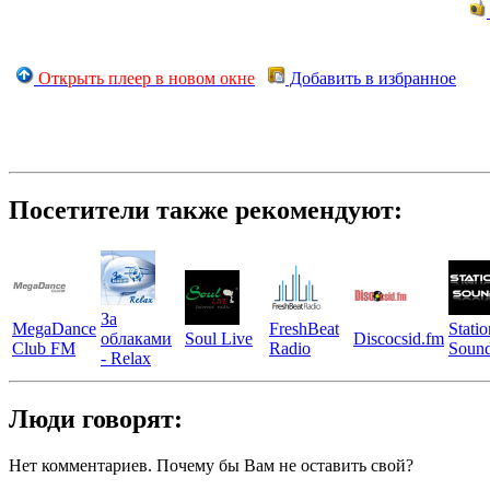
Открыть плеер в новом окне
Добавить в избранное
Посетители также рекомендуют:
За
MegaDance
FreshBeat
Statio
облаками
Soul Live
Discocsid.fm
Club FM
Radio
Soun
- Relax
Люди говорят:
Нет комментариев. Почему бы Вам не оставить свой?