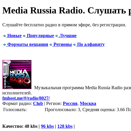
Media Russia Radio. Cлушать 
Слушайте бесплатно радио в прямом эфире, без регистрации.
Новые
Популярные
Лучшие
Форматы вещания
Регионы
По алфавиту
Музыкальная программа Media Russia Radio раз
исполнителей.
fmhost.me/#/radio/8027/
Формат радио:
Club
| Регион:
Россия
,
Москва
Голосовать:
Проголосовало: 3, Средняя оценка: 3.66
П
Качество: 48 kbs |
96 kbs
|
128 kbs
|