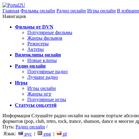
Главная
Фильмы онлайн
Радио онлайн
Игры онлайн
В избранн
Навигация
Фильмы от DVN
Популярные фильмы
Жанры фильмов
Режисеры
Актеры
Видеоклипы онлайн
Новые клины
Радио онлайн
Популярные радио
Лучшие радио
Игры
Игры онлайн
Жанры игр
Популярные игры
Статусы соц.сетей
Информация
Слушайте радио онлайн на нашем портале абсолю
форматов (pop, club, retro, rock, trance, shanson, dance и мног
Путь:
Радио онлайн
/
Язык:
|
|
рус
eng
pl