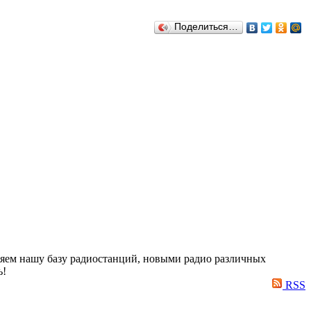
Поделиться…
яем нашу базу радиостанций, новыми радио различных
ь!
RSS