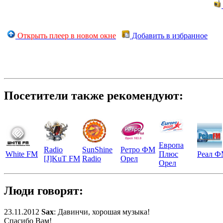
Открыть плеер в новом окне
Добавить в избранное
Посетители также рекомендуют:
Европа
Radio
SunShine
Ретро ФМ
White FM
Плюс
Реал 
[J]KuT FM
Radio
Орел
Орел
Люди говорят:
23.11.2012
Sax
: Давинчи, хорошая музыка!
Спасибо Вам!