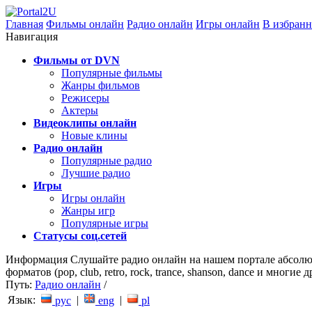
Главная
Фильмы онлайн
Радио онлайн
Игры онлайн
В избранн
Навигация
Фильмы от DVN
Популярные фильмы
Жанры фильмов
Режисеры
Актеры
Видеоклипы онлайн
Новые клины
Радио онлайн
Популярные радио
Лучшие радио
Игры
Игры онлайн
Жанры игр
Популярные игры
Статусы соц.сетей
Информация
Слушайте радио онлайн на нашем портале абсолю
форматов (pop, club, retro, rock, trance, shanson, dance и мног
Путь:
Радио онлайн
/
Язык:
|
|
рус
eng
pl