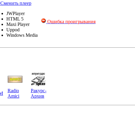
Сменить плеер
JWPlayer
HTML 5
Ошибка проигрывания
Maxi Player
Uppod
Windows Media
Radio
Ракурс-
ФМ
Amici
Архив