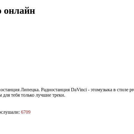
о онлайн
станция Липецка. Радиостанция DaVinci - этомузыка в стиле progre
 для тебя только лучшие треки.
ослушали:
6709