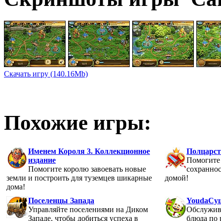
Скачать игру (140.16Mb)
Похожие игры:
Именем Короля 3. Коллекционное
Полцарст
издание
Помогите 
Помогите королю завоевать новые
сохраннос
земли и построить для туземцев шикарные
домой!
дома!
Поселенцы Запада
YoudaСу
Управляйте поселениями на Диком
Обслужива
Западе, чтобы добиться успеха в
блюда по 