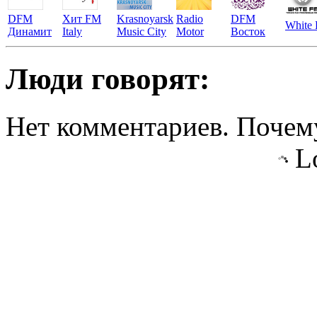
DFM
Хит FM
Krasnoyarsk
Radio
DFM
White
Динамит
Italy
Music City
Motor
Восток
Люди говорят:
Нет комментариев. Почему
Lo