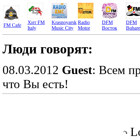
Хит FM
Krasnoyarsk
Radio
DFM
DFM
FM Cafe
Italy
Music City
Motor
Восток
Buhare
Люди говорят:
08.03.2012
Guest
: Всем п
что Вы есть!
Lo