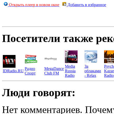
Открыть плеер в новом окне
Добавить в избранное
Посетители также ре
Media
За
Psych
Радио
MegaDance
IDRadio.RU
Russia
облаками
Kaza
Спорт
Club FM
Radio
- Relax
Radio
Люди говорят:
Нет комментариев. Почему